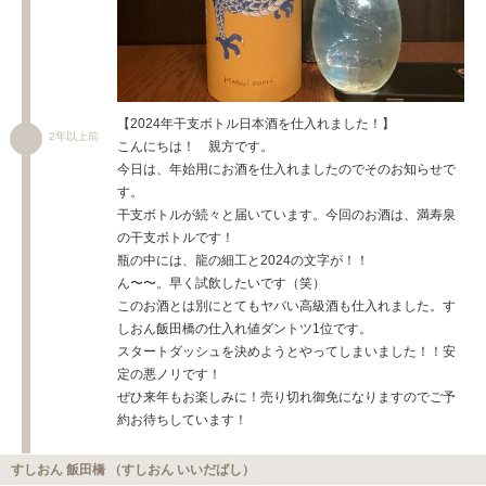
【2024年干支ボトル日本酒を仕入れました！】
2年以上前
こんにちは！ 親方です。
今日は、年始用にお酒を仕入れましたのでそのお知らせで
す。
干支ボトルが続々と届いています。今回のお酒は、満寿泉
の干支ボトルです！
瓶の中には、龍の細工と2024の文字が！！
ん〜〜。早く試飲したいです（笑）
このお酒とは別にとてもヤバい高級酒も仕入れました。す
しおん飯田橋の仕入れ値ダントツ1位です。
スタートダッシュを決めようとやってしまいました！！安
定の悪ノリです！
ぜひ来年もお楽しみに！売り切れ御免になりますのでご予
約お待ちしています！
すしおん 飯田橋 （すしおん いいだばし）