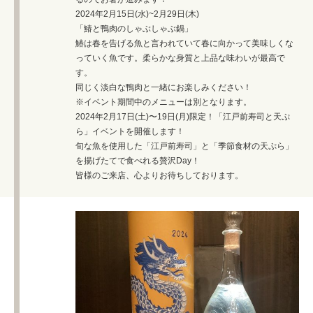
2024年2月15日(水)~2月29日(木)
「鰆と鴨肉のしゃぶしゃぶ鍋」
鰆は春を告げる魚と言われていて春に向かって美味しくな
っていく魚です。柔らかな身質と上品な味わいが最高で
す。
同じく淡白な鴨肉と一緒にお楽しみください！
※イベント期間中のメニューは別となります。
2024年2月17日(土)〜19日(月)限定！「江戸前寿司と天ぷ
ら」イベントを開催します！
旬な魚を使用した「江戸前寿司」と「季節食材の天ぷら」
を揚げたてで食べれる贅沢Day！
皆様のご来店、心よりお待ちしております。