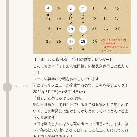
【『すしおん 飯田橋』の2月の営業カレンダー】
こんにちは！『すしおん飯田橋』の板長久保田こと親方で
す！
コースの後半に小鍋をお出ししています。
旬によってメニューが変化するので、日程を要チェック！
2年以上前
2024年2月1日(木)~2月14日(水)
「鰤とぶたのしゃぶしゃぶ鍋」
鰤は出世魚として知られている魚で縁起物として知られて
いて、この時期には油がしっかりとのっていてとろけるよ
うな食感です！
今回は豚肉と共にほうじ茶の出汁でご用意いたします。ほ
うじ茶の効いた出汁がさっぱりとした仕上がりにしてくれ
るのでお箸が進みます！