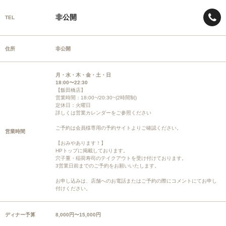
非公開
TEL
住所
非公開
月・水・木・金・土・日
18:00〜22:30
【飯田橋店】
営業時間：18:00~/20:30~(2時間制)
定休日：火曜日
詳しくは営業カレンダーをご参照ください
ご予約は会員様専用の予約サイトよりご確認ください。
営業時間
【おみやあります！】
HPトップに掲載しております。
穴子重・稲荷寿司のテイクアウトを受け付けております。
3営業日前までのご予約をお願いいたします。
お申し込みは、店舗へのお電話またはご予約の際にコメントにてお申し
付けください。
ディナー予算
8,000円〜15,000円