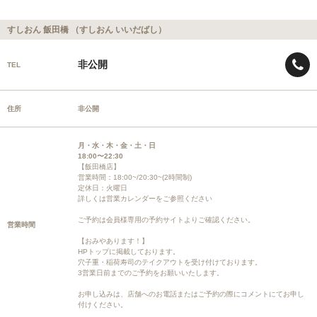
すしおん 飯田橋 （すしおん いいだばし）
非公開
TEL
住所
非公開
月・水・木・金・土・日
18:00〜22:30
【飯田橋店】
営業時間：18:00~/20:30~(2時間制)
定休日：火曜日
詳しくは営業カレンダーをご参照ください
ご予約は会員様専用の予約サイトよりご確認ください。
営業時間
【おみやあります！】
HPトップに掲載しております。
穴子重・稲荷寿司のテイクアウトを受け付けております。
3営業日前までのご予約をお願いいたします。
お申し込みは、店舗へのお電話またはご予約の際にコメントにてお申し
付けください。