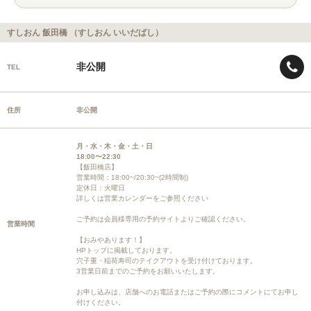
すしおん 飯田橋 （すしおん いいだばし）
非公開
TEL
住所
非公開
月・水・木・金・土・日
18:00〜22:30
【飯田橋店】
営業時間：18:00~/20:30~(2時間制)
定休日：火曜日
詳しくは営業カレンダーをご参照ください
ご予約は会員様専用の予約サイトよりご確認ください。
営業時間
【おみやあります！】
HPトップに掲載しております。
穴子重・稲荷寿司のテイクアウトを受け付けております。
3営業日前までのご予約をお願いいたします。
お申し込みは、店舗へのお電話またはご予約の際にコメントにてお申し
付けください。