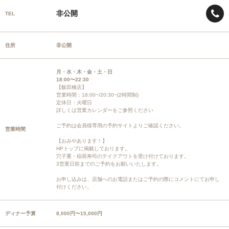
非公開
TEL
住所
非公開
月・水・木・金・土・日
18:00〜22:30
【飯田橋店】
営業時間：18:00~/20:30~(2時間制)
定休日：火曜日
詳しくは営業カレンダーをご参照ください
ご予約は会員様専用の予約サイトよりご確認ください。
営業時間
【おみやあります！】
HPトップに掲載しております。
穴子重・稲荷寿司のテイクアウトを受け付けております。
3営業日前までのご予約をお願いいたします。
お申し込みは、店舗へのお電話またはご予約の際にコメントにてお申し
付けください。
ディナー予算
8,000円〜15,000円