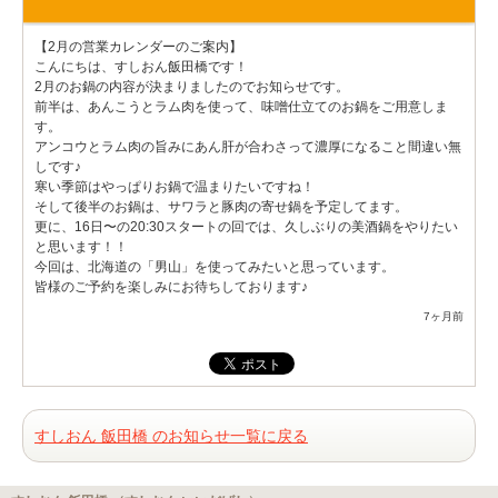
【2月の営業カレンダーのご案内】
こんにちは、すしおん飯田橋です！
2月のお鍋の内容が決まりましたのでお知らせです。
前半は、あんこうとラム肉を使って、味噌仕立てのお鍋をご用意しま
す。
アンコウとラム肉の旨みにあん肝が合わさって濃厚になること間違い無
しです♪
寒い季節はやっぱりお鍋で温まりたいですね！
そして後半のお鍋は、サワラと豚肉の寄せ鍋を予定してます。
更に、16日〜の20:30スタートの回では、久しぶりの美酒鍋をやりたい
と思います！！
今回は、北海道の「男山」を使ってみたいと思っています。
皆様のご予約を楽しみにお待ちしております♪
7ヶ月前
すしおん 飯田橋 のお知らせ一覧に戻る