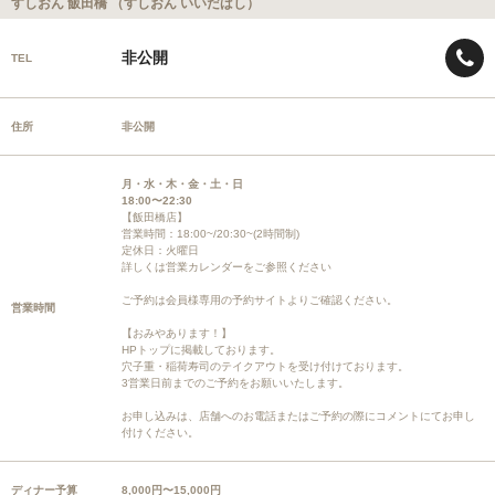
すしおん 飯田橋 （すしおん いいだばし）
非公開
TEL
住所
非公開
月・水・木・金・土・日
18:00〜22:30
【飯田橋店】
営業時間：18:00~/20:30~(2時間制)
定休日：火曜日
詳しくは営業カレンダーをご参照ください
ご予約は会員様専用の予約サイトよりご確認ください。
営業時間
【おみやあります！】
HPトップに掲載しております。
穴子重・稲荷寿司のテイクアウトを受け付けております。
3営業日前までのご予約をお願いいたします。
お申し込みは、店舗へのお電話またはご予約の際にコメントにてお申し
付けください。
ディナー予算
8,000円〜15,000円