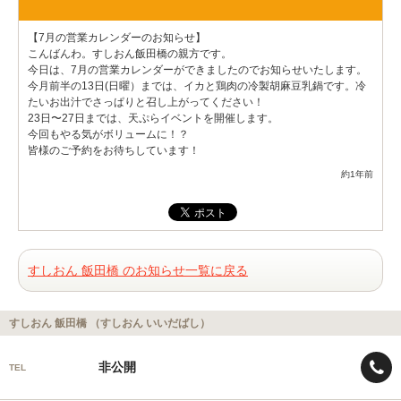
【7月の営業カレンダーのお知らせ】
こんばんわ。すしおん飯田橋の親方です。
今日は、7月の営業カレンダーができましたのでお知らせいたします。
今月前半の13日(日曜）までは、イカと鶏肉の冷製胡麻豆乳鍋です。冷
たいお出汁でさっぱりと召し上がってください！
23日〜27日までは、天ぷらイベントを開催します。
今回もやる気がボリュームに！？
皆様のご予約をお待ちしています！
約1年前
すしおん 飯田橋 のお知らせ一覧に戻る
すしおん 飯田橋 （すしおん いいだばし）
非公開
TEL