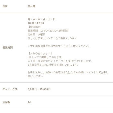
住所
非公開
月・水・木・金・土・日
18:00〜22:30
【飯田橋店】
営業時間：18:00~/20:30~(2時間制)
定休日：火曜日
詳しくは営業カレンダーをご参照ください
ご予約は会員様専用の予約サイトよりご確認ください。
営業時間
【おみやあります！】
HPトップに掲載しております。
穴子重・稲荷寿司のテイクアウトを受け付けております。
3営業日前までのご予約をお願いいたします。
お申し込みは、店舗へのお電話またはご予約の際にコメントにてお申し
付けください。
ディナー予算
8,000円〜15,000円
座席数
14