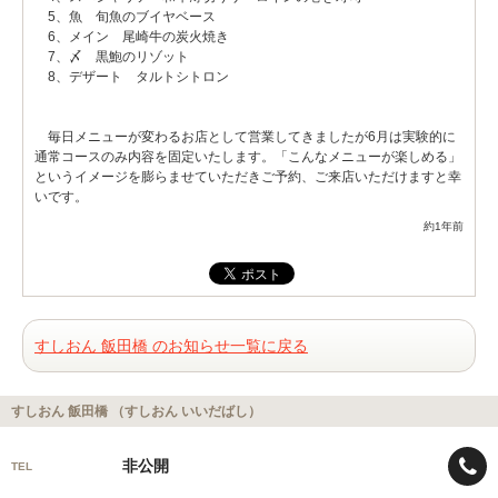
5、魚 旬魚のブイヤベース
6、メイン 尾崎牛の炭火焼き
7、〆 黒鮑のリゾット
8、デザート タルトシトロン
毎日メニューが変わるお店として営業してきましたが6月は実験的に
通常コースのみ内容を固定いたします。「こんなメニューが楽しめる」
というイメージを膨らませていただきご予約、ご来店いただけますと幸
いです。
約1年前
すしおん 飯田橋 のお知らせ一覧に戻る
すしおん 飯田橋 （すしおん いいだばし）
非公開
TEL