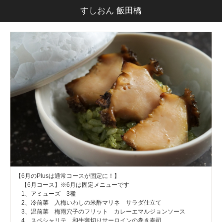
すしおん 飯田橋
【6月のPlusは通常コースが固定に！】
【6月コース】※6月は固定メニューです
1、アミューズ 3種
2、冷前菜 入梅いわしの米酢マリネ サラダ仕立て
3、温前菜 梅雨穴子のフリット カレーエマルジョンソース
4、スペシャリテ 和牛薄切りサーロインの巻き寿司