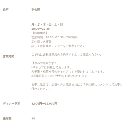
住所
非公開
月・水・木・金・土・日
18:00〜22:30
【飯田橋店】
営業時間：18:00~/20:30~(2時間制)
定休日：火曜日
詳しくは営業カレンダーをご参照ください
ご予約は会員様専用の予約サイトよりご確認ください。
営業時間
【おみやあります！】
HPトップに掲載しております。
穴子重・稲荷寿司のテイクアウトを受け付けております。
3営業日前までのご予約をお願いいたします。
お申し込みは、店舗へのお電話またはご予約の際にコメントにてお申し
付けください。
ディナー予算
8,000円〜15,000円
座席数
14