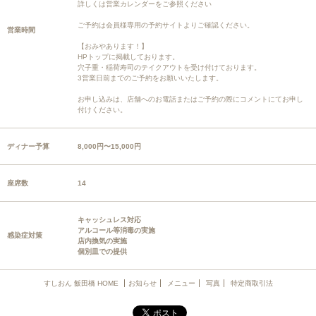
詳しくは営業カレンダーをご参照ください
ご予約は会員様専用の予約サイトよりご確認ください。
営業時間
【おみやあります！】
HPトップに掲載しております。
穴子重・稲荷寿司のテイクアウトを受け付けております。
3営業日前までのご予約をお願いいたします。
お申し込みは、店舗へのお電話またはご予約の際にコメントにてお申し
付けください。
ディナー予算
8,000円〜15,000円
座席数
14
キャッシュレス対応
アルコール等消毒の実施
感染症対策
店内換気の実施
個別皿での提供
すしおん 飯田橋 HOME
お知らせ
メニュー
写真
特定商取引法