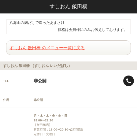
すしおん 飯田橋
八海山の麹だけで造ったあまさけ
価格は会員様にのみお伝えしております。
すしおん 飯田橋 のメニュー一覧に戻る
すしおん 飯田橋 （すしおん いいだばし）
非公開
TEL
住所
非公開
月・水・木・金・土・日
18:00〜22:30
【飯田橋店】
営業時間：18:00~/20:30~(2時間制)
定休日：火曜日